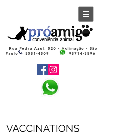
Rua Pedra Azul, 520 - Aclimação - São
Paulo
5081-4509
98714-3596
VACCINATIONS