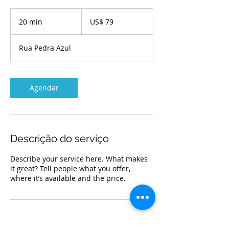
79
Dólares
20 min
2
US$ 79
americanos
0
m
Rua Pedra Azul
i
n
Agendar
Descrição do serviço
Describe your service here. What makes
it great? Tell people what you offer,
where it’s available and the price.
Informações de contato